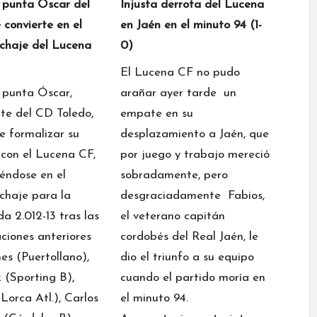
 punta Oscar del
Injusta derrota del Lucena
 convierte en el
en Jaén en el minuto 94 (1-
ichaje del Lucena
0)
El Lucena CF no pudo
 punta Óscar,
arañar ayer tarde un
te del CD Toledo,
empate en su
 formalizar su
desplazamiento a Jaén, que
 con el Lucena CF,
por juego y trabajo mereció
yéndose en el
sobradamente, pero
ichaje para la
desgraciadamente Fabios,
a 2.012-13 tras las
el veterano capitán
ciones anteriores
cordobés del Real Jaén, le
es (Puertollano),
dio el triunfo a su equipo
 (Sporting B),
cuando el partido moría en
Lorca Atl.), Carlos
el minuto 94.