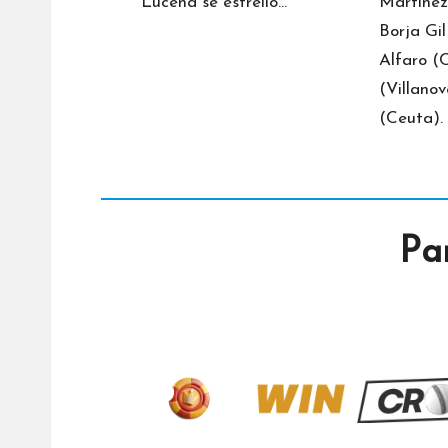
Lucena se estrelló…
Martínez
Borja Gil
Alfaro (
(Villano
(Ceuta).
Pa