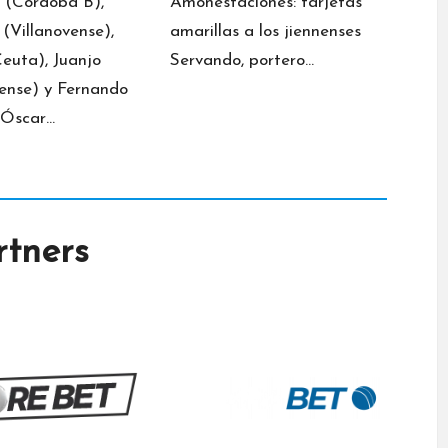
 (Córdoba B),
Amonestaciones: tarjetas
 (Villanovense),
amarillas a los jiennenses
Ceuta), Juanjo
Servando, portero…
vense) y Fernando
 Óscar…
rtners