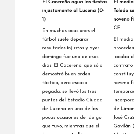
El Cacereño agua las fiestas
El media
injustamente al Lucena (0-
Toledo se
1)
noveno f
CF
En muchas ocasiones el
fútbol suele deparar
El media
resultados injustos y ayer
proceden
domingo fue uno de esos
acaba de
días. El Cacereño, que sólo
contrato
demostró buen orden
constitu
táctico, pero escasa
noveno f
pegada, se llevó los tres
temporad
puntos del Estadio Ciudad
incorpora
de Lucena en una de las
de Limon
pocas ocasiones de de gol
José Cruz
que tuvo, mientras que el
Gavilán (